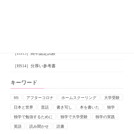
［HS19］通信添削
［HS18］私の子ども時代の勉強体験
［HS17］親の関与
［HS16］独学の実態
［HS15］高卒認定試験
［HS14］分厚い参考書
キーワード
HS
アフターコロナ
ホームスクーリング
大学受験
日本と世界
昔話
書き写し
本を書いた
独学
独学で勉強するために
独学で大学受験
独学の実践
英語
読み聞かせ
読書