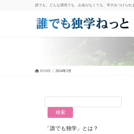
コ
ナ
誰でも、どんな環境でも、お金がなくても、学力をつけられ
ン
ビ
テ
ゲ
ン
ー
ツ
シ
に
ョ
移
ン
動
に
移
動
HOME
2024年3月
検索
「誰でも独学」とは？