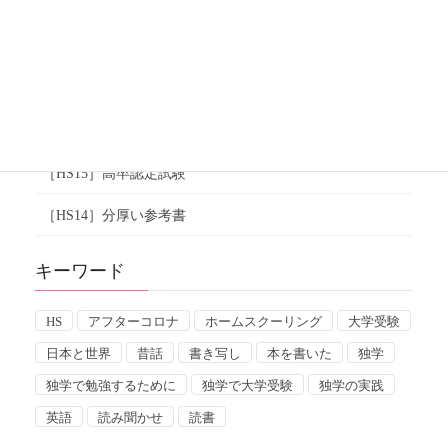
［HS19］通信添削
［HS18］私の子ども時代の勉強体験
［HS17］親の関与
［HS16］独学の実態
［HS15］高卒認定試験
［HS14］分厚い参考書
キーワード
HS
アフターコロナ
ホームスクーリング
大学受験
日本と世界
昔話
書き写し
本を書いた
独学
独学で勉強するために
独学で大学受験
独学の実践
英語
読み聞かせ
読書