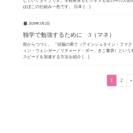
していくタイプです。学校教育もビジネスも世の中の大部
ほぼこの仕組み一色です。 日本 […]
2020年3月2日
独学で勉強するために 3（マネ）
前からつづく。 『頭脳の果て（アインシュタイン・ファク
ィン・ウェンガー／リチャード・ポー、きこ書房）という
スピードを加速する方法を紹介 […]
投
ペ
ペ
1
2
»
稿
ー
ー
ジ
ジ
ナ
ビ
ゲ
ー