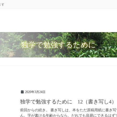
ます
独学で勉強するために
2020年3月24日
独学で勉強するために 12（書き写し4）
前回からの続き。 書き写しは、本をただ原稿用紙に書き
ん。字が書ける年齢からなら、だれでも容易にできるはず