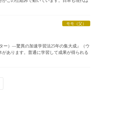
分がこの仕組みで動いています。日本も現代は
モモ（父）
ター）―驚異の加速学習法25年の集大成』（ウ
本があります。普通に学習して成果が得られる