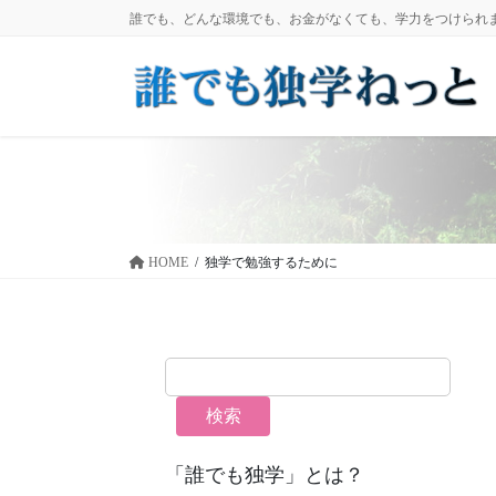
コ
ナ
誰でも、どんな環境でも、お金がなくても、学力をつけられ
ン
ビ
テ
ゲ
ン
ー
ツ
シ
に
ョ
移
ン
動
に
移
動
HOME
独学で勉強するために
検索
「誰でも独学」とは？