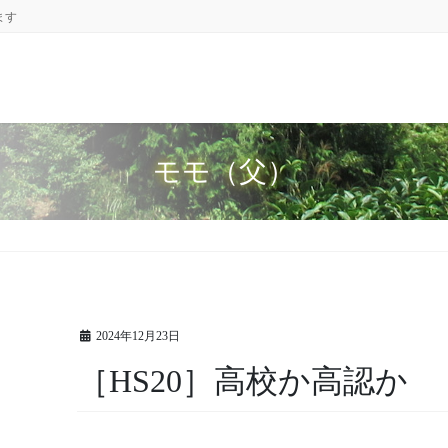
ます
モモ（父）
2024年12月23日
［HS20］高校か高認か