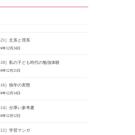
S21］文系と理系
24年12月24日
S18］私の子ども時代の勉強体験
24年12月21日
S16］独学の実態
24年12月14日
S14］分厚い参考書
24年12月12日
S12］学習マンガ