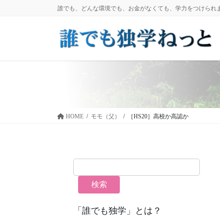
コ
ナ
誰でも、どんな環境でも、お金がなくても、学力をつけられ
ン
ビ
テ
ゲ
ン
ー
ツ
シ
に
ョ
移
ン
動
に
移
動
HOME
モモ（父）
［HS20］高校か高認か
検索
「誰でも独学」とは？