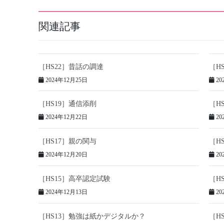
関連記事
［HS22］昔話の調達
［H
2024年12月25日
20
［HS19］通信添削
［H
2024年12月22日
20
［HS17］親の関与
［H
2024年12月20日
20
［HS15］高卒認定試験
［H
2024年12月13日
20
［HS13］勉強は紙かデジタルか？
［H