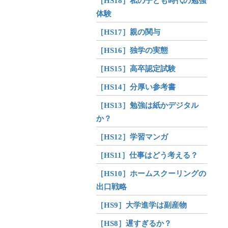
［HS18］私の子ども時代の勉強
体験
［HS17］親の関与
［HS16］独学の実態
［HS15］高卒認定試験
［HS14］分厚い参考書
［HS13］勉強は紙かデジタル
か？
［HS12］学習マンガ
［HS11］仕事はどう考える？
［HS10］ホームスクーリングの
出口戦略
［HS9］大学進学は副産物
［HS8］遅すぎるか？