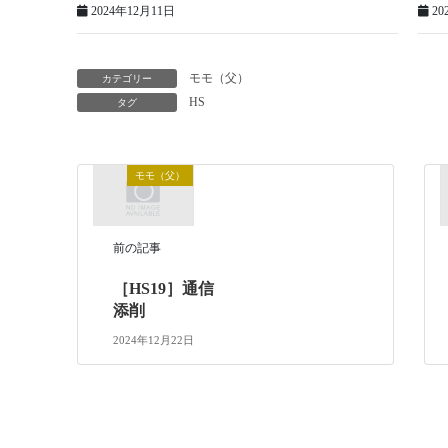
2024年12月11日
20
モモ（父）
カテゴリー
HS
タグ
モモ（父）
前の記事
［HS19］通信
添削
2024年12月22日