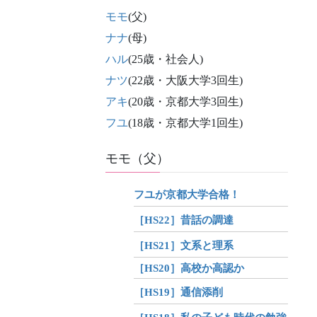
モモ
(父)
ナナ
(母)
ハル
(25歳・社会人)
ナツ
(22歳・大阪大学3回生)
アキ
(20歳・京都大学3回生)
フユ
(18歳・京都大学1回生)
モモ（父）
フユが京都大学合格！
［HS22］昔話の調達
［HS21］文系と理系
［HS20］高校か高認か
［HS19］通信添削