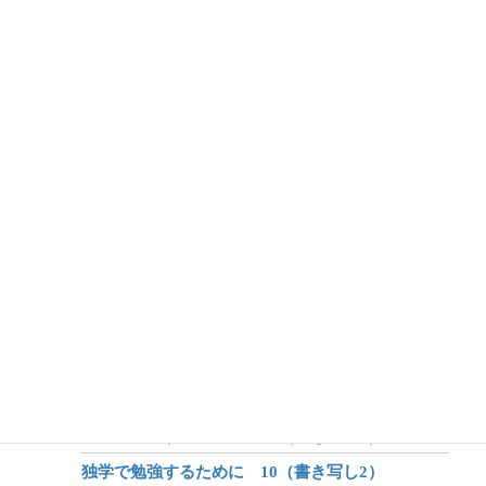
アフターコロナ 9（読む）
アフターコロナ 8（読み書き）
アフターコロナ 7（哲学）
アフターコロナ 6（生命）
アフターコロナ 5（体系化の力）
アフターコロナ 4（オンライン学習）
アフターコロナ 3（身体）
アフターコロナ 2（学び）
アフターコロナ 1（世界が変わる？）
昔話のしくみ
昔話と伝説と神話
独学で勉強するために 12（書き写し4）
独学で勉強するために 11（書き写し3）
独学で勉強するために 10（書き写し2）