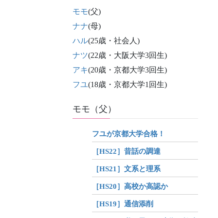
モモ
(父)
ナナ
(母)
ハル
(25歳・社会人)
ナツ
(22歳・大阪大学3回生)
アキ
(20歳・京都大学3回生)
フユ
(18歳・京都大学1回生)
モモ（父）
フユが京都大学合格！
［HS22］昔話の調達
［HS21］文系と理系
［HS20］高校か高認か
［HS19］通信添削