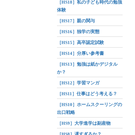
［HS18］私の子ども時代の勉強
体験
［HS17］親の関与
［HS16］独学の実態
［HS15］高卒認定試験
［HS14］分厚い参考書
［HS13］勉強は紙かデジタル
か？
［HS12］学習マンガ
［HS11］仕事はどう考える？
［HS10］ホームスクーリングの
出口戦略
［HS9］大学進学は副産物
［HS8］遅すぎるか？