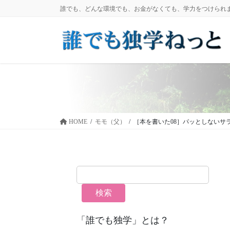
コ
ナ
誰でも、どんな環境でも、お金がなくても、学力をつけられ
ン
ビ
テ
ゲ
ン
ー
ツ
シ
に
ョ
移
ン
動
に
移
動
HOME
モモ（父）
［本を書いた08］パッとしないサ
検索
「誰でも独学」とは？