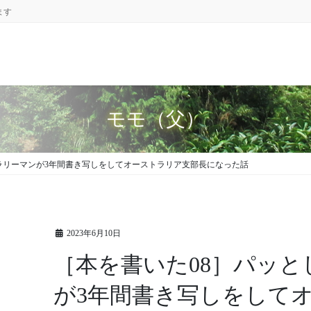
ます
モモ（父）
ラリーマンが3年間書き写しをしてオーストラリア支部長になった話
2023年6月10日
［本を書いた08］パッ
が3年間書き写しをして