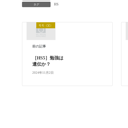
HS
タグ
モモ（父）
前の記事
［HS5］勉強は
遺伝か？
2024年11月2日