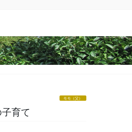
モモ（父）
の子育て