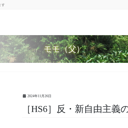
ます
モモ（父）
2024年11月26日
［HS6］反・新自由主義