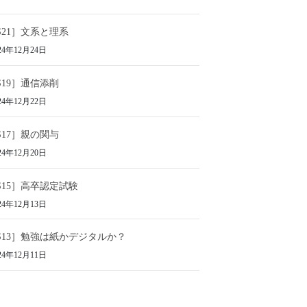
S21］文系と理系
24年12月24日
S19］通信添削
24年12月22日
S17］親の関与
24年12月20日
S15］高卒認定試験
24年12月13日
S13］勉強は紙かデジタルか？
24年12月11日