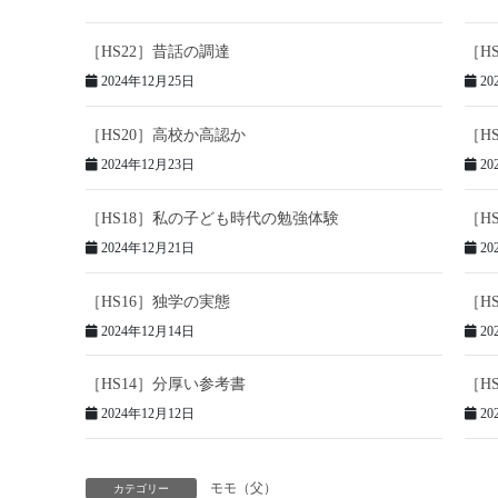
［HS22］昔話の調達
［H
2024年12月25日
20
［HS20］高校か高認か
［H
2024年12月23日
20
［HS18］私の子ども時代の勉強体験
［H
2024年12月21日
20
［HS16］独学の実態
［H
2024年12月14日
20
［HS14］分厚い参考書
［H
2024年12月12日
20
モモ（父）
カテゴリー