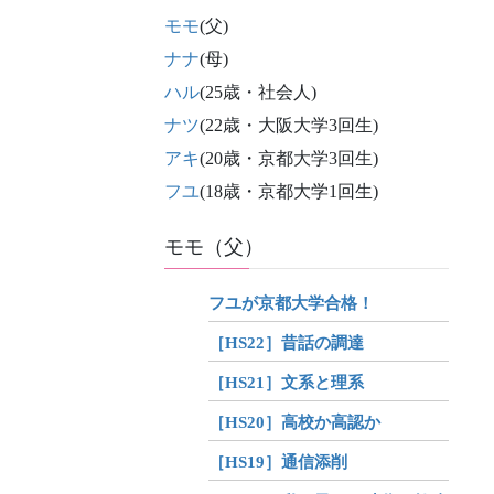
モモ
(父)
ナナ
(母)
ハル
(25歳・社会人)
ナツ
(22歳・大阪大学3回生)
アキ
(20歳・京都大学3回生)
フユ
(18歳・京都大学1回生)
モモ（父）
フユが京都大学合格！
［HS22］昔話の調達
［HS21］文系と理系
［HS20］高校か高認か
［HS19］通信添削