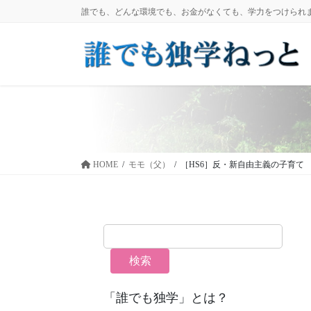
コ
ナ
誰でも、どんな環境でも、お金がなくても、学力をつけられ
ン
ビ
テ
ゲ
ン
ー
ツ
シ
に
ョ
移
ン
動
に
移
動
HOME
モモ（父）
［HS6］反・新自由主義の子育て
検索
「誰でも独学」とは？