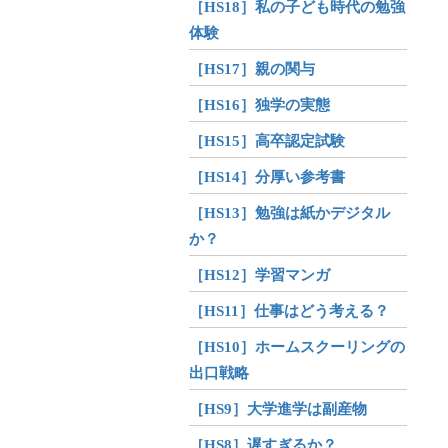
［HS18］私の子ども時代の勉強
体験
［HS17］親の関与
［HS16］独学の実態
［HS15］高卒認定試験
［HS14］分厚い参考書
［HS13］勉強は紙かデジタル
か？
［HS12］学習マンガ
［HS11］仕事はどう考える？
［HS10］ホームスクーリングの
出口戦略
［HS9］大学進学は副産物
［HS8］遅すぎるか？