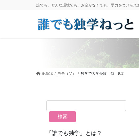
コ
ナ
誰でも、どんな環境でも、お金がなくても、学力をつけられ
ン
ビ
テ
ゲ
ン
ー
ツ
シ
に
ョ
移
ン
動
に
移
動
HOME
モモ（父）
独学で大学受験 43 ICT
検索
「誰でも独学」とは？