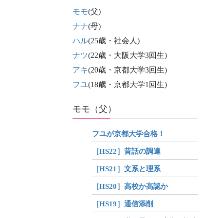
モモ
(父)
ナナ
(母)
ハル
(25歳・社会人)
ナツ
(22歳・大阪大学3回生)
アキ
(20歳・京都大学3回生)
フユ
(18歳・京都大学1回生)
モモ（父）
フユが京都大学合格！
［HS22］昔話の調達
［HS21］文系と理系
［HS20］高校か高認か
［HS19］通信添削