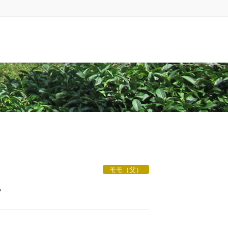
モモ（父）
T