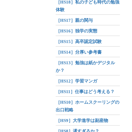
［HS18］私の子ども時代の勉強
体験
［HS17］親の関与
［HS16］独学の実態
［HS15］高卒認定試験
［HS14］分厚い参考書
［HS13］勉強は紙かデジタル
か？
［HS12］学習マンガ
［HS11］仕事はどう考える？
［HS10］ホームスクーリングの
出口戦略
［HS9］大学進学は副産物
［HS8］遅すぎるか？