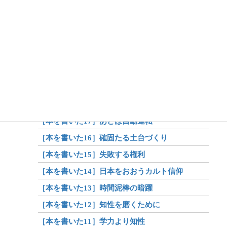
［本を書いた24］昔話が抽象概念を育成
［本を書いた23］学校の勉強と学問は違う
［本を書いた22］学力よりも尊厳
［本を書いた21］土台さえあれば
［本を書いた20］学校の諸問題とは無縁
［本を書いた19］市長のフリースクール発言
［本を書いた18］考えるには言葉が必要
［本を書いた17］あとは自動運転
［本を書いた16］確固たる土台づくり
［本を書いた15］失敗する権利
［本を書いた14］日本をおおうカルト信仰
［本を書いた13］時間泥棒の暗躍
［本を書いた12］知性を磨くために
［本を書いた11］学力より知性