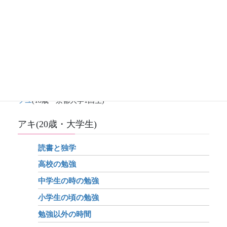
家族一覧
モモ
(父)
ナナ
(母)
ハル
(25歳・社会人)
ナツ
(22歳・大阪大学3回生)
アキ
(20歳・京都大学3回生)
フユ
(18歳・京都大学1回生)
アキ(20歳・大学生)
読書と独学
高校の勉強
中学生の時の勉強
小学生の頃の勉強
勉強以外の時間