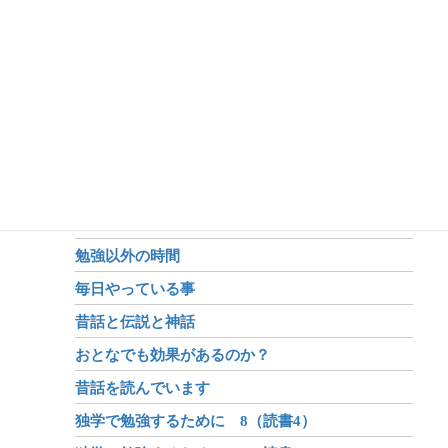
アキ
(20歳・京都大学3回生)
フユ
(18歳・京都大学1回生)
読書
大学受験10 浅い読解力と、本
大学受験9 浅い読解力
フユが読んだ本（続き）
読書と独学
勉強以外の時間
毎日やっている事
昔話と伝説と神話
おとなでも効果があるのか？
昔話を読んでいます
独学で勉強するために 8（読書4）